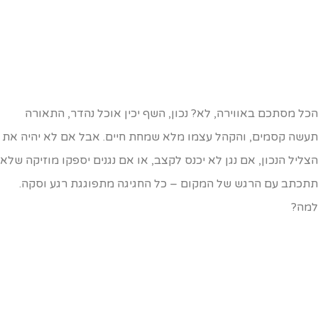
כל מסתכם באווירה, לא? נכון, השף יכין אוכל נהדר, התאורה
עשה קסמים, והקהל עצמו מלא שמחת חיים. אבל אם לא יהיה את
צליל הנכון, אם נגן לא יכנס לקצב, או אם נגנים יספקו מוזיקה שלא
תכתב עם הרגש של המקום – כל החגיגה מתפוגגת רגע וסקה.
מה?