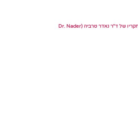
ממצאי המחקר בסח'נין והשלכות אוניברסליות: האם המנגנונים הביולוגיים חוצי גבולות ותרבויות? לאור מחקריו של ד"ר נאדר טרביה (Dr. Nader