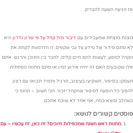
ז הגיעה השעה להבריק
צגת מנצחת שמעבירים עם
דיבור מול קהל על פי שרון גדרון
היא
א סתם סידור של מידע על גבי שקפים. זו הזדמנות לקחת את
קהל למסע, לעשות להם חיים קלים, לחבר בין התוכן והרגש. אתם
לו שקובעים האם זה יהיה אירוע זמין או סתם מחווה נוסחתית.
עסקו בסיפור, תשקיעו בעיצוב, תרגיל ותמיד תבואו עם רצון
הפוך כל הופעה לסיפור שהקהל יזכור. הכי חשוב – תהנו! כי
שהלב נמצא במה, אף אחד לא שוכח אתכם.
וסטים קשורים לנושא:
מתנות ראש השנה שמכפילות חיוכים? זה כאן, זה עכשיו – עם