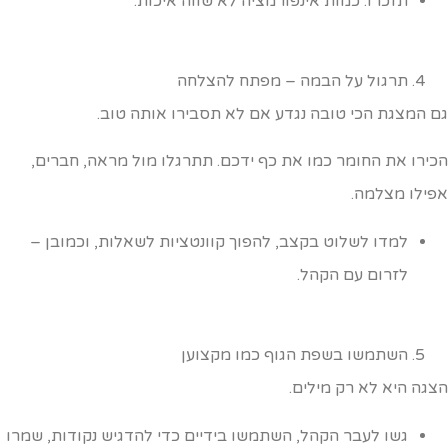
תזכרו: כמות אינפורמציה לא שווה איכות.
תרגול על הבמה – מפתח להצלחה
ם המצגת הכי טובה נגדע אם לא תסבירו אותה טוב.
כירו את החומר כמו את כף ידכם. תתרגלו מול מראה, חברים,
פילו מצלמה.
למדו לשלוט בקצב, להפוך קוונטציות לשאלות, וכמובן –
לזרום עם הקהל.
השתמשו בשפת הגוף כמו מקצוען
צגה היא לא רק מילים.
גשו לעבר הקהל, השתמשו בידיים כדי להדגיש נקודות, שמרו