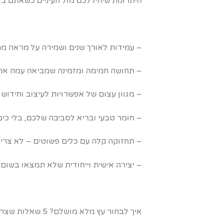
היתרונות שיהיו לכם מול העיניים כשאתם ב
– עמידות לאורך שנים ושמירה על מראה מרה
– תחושה חמימה ומזמינה שמביאה עמה את 
– מגוון עצום של אפשרויות לעיצוב וחידוש
– חומר טבעי ובריא לסביבה שלכם, בלי כימי
– תחזוקה קלה עם כלים פשוטים – לא צריך
– יצירה אישית וייחודית שלא תמצאו בשום
איך לבחור עץ מלא מושלם? 5 שאלות שצריך לשאול לפני שקופצים למים