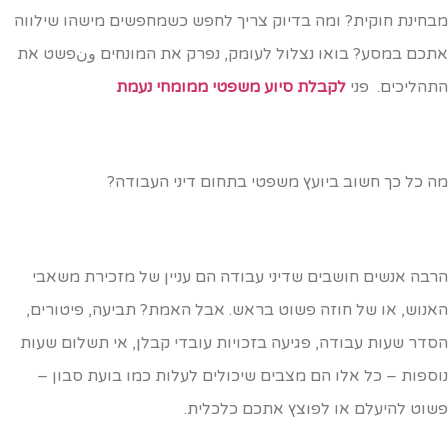
בחינת חוקית? ומה בדיוק צריך לחפש כשמחפשים מישהו שילווה
תכם במסע? בואו נצלול לעומק, נפרק את המונחים ونפשט את
תהליכים. פני
לקבלת סיוע משפטי ממומחי נעמת
ה כל כך חשוב ביועץ משפטי בתחום דיני העבודה?
רבה אנשים חושבים שדיני עבודה הם עניין של מזכירת משאבי
אנוש, או של חוזה פשוט בראש. אבל האמת? תביעה, פיטורים,
סדר שעות עבודה, פגיעה בזכויות עובדי קבלן, אי תשלום שעות
וספות – כל אלו הם מצבים שיכולים לעלות כמו בועת סבון –
שוט להיעלם או לפוצץ אתכם כלכלית.