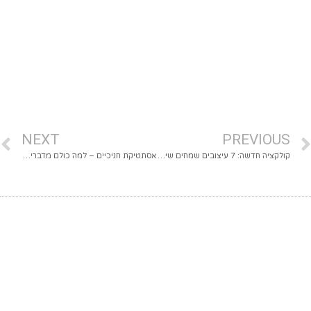
NEXT
PREVIOUS
קולקציה חדשה: 7 עיצובים שמחים שיערבבו לכם את היום וידחפו להצלחה בכל פעילות
אסתטיקת חניכיים – למה כולם מדברים על זה, ואיך זה משנה את כל החיוך שלך?