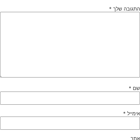
תגובה שלך
*
ם
*
ימייל
*
תר