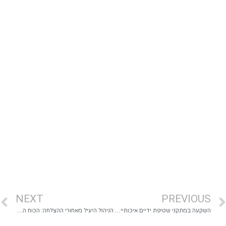
NEXT
PREVIOUS
השקעה במתקני שטיפת ידיים איכותיים: למה זה משתלם יותר ממה שחשבת
הניהול היעיל מאחורי ההצלחה: הכוח המניע של חברת ענב נדל"ן