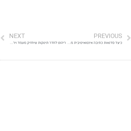
NEXT
PREVIOUS
כיצד סדנאות כתיבה אינטואיטיבית משחררות חסמים רגשיים ומובילות לשינוי אמיתי?
ריהוט לחדר תינוקות שיחזיק מעמד ויראה טוב – איך לבחור נכון?