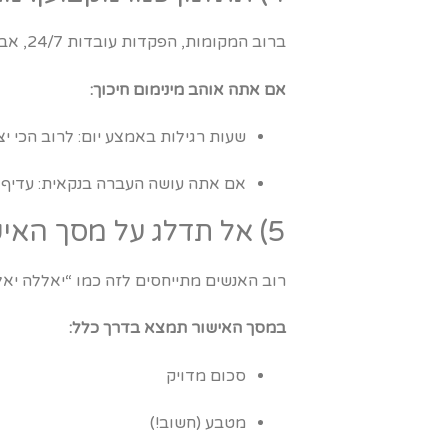
ברוב המקומות, הפקדות עובדות 24/7, אבל לפעמים יש הבדל קטן בעומסים או באישורים של ספקים מסוימים.
אם אתה אוהב מינימום חיכוך:
שעות רגילות באמצע יום: לרוב הכי יצ
אם אתה עושה העברה בנקאית: עדיף 
5) אל תדלג על מסך האישור – שם מסתתר כל הזהב
רוב האנשים מתייחסים לזה כמו “יאללה יאללה, Next”. ואז הם תוהים למה זה ל
במסך האישור תמצא בדרך כלל:
סכום מדויק
מטבע (חשוב!)