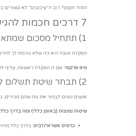
הסוד הקטן? רוב ה”עיכובים” לא קשורים בכלל ל-7XL אלא לספק התשלום, להגדרות הבנק, או לאימ
7 דרכים חכמות להגיע להפקדה מוצלחת (ולא רק “ללחוץ על כפתור”)
1) תתחיל מסכום שמתאים לקצב שלך
הפקדה טובה היא כזו שלא גורמת לך להרגי
טיפ פרקטי:
אם זו הפקדה ראשונה, עדיף להת
2) תבחר שיטת תשלום לפי מהירות, לא לפי הרגל
אנשים נוטים לבחור את מה שהם מכירים, גם
שיטות נפוצות (באופן כללי) ומה בדרך כלל 
כרטיס אשראי/דביט:
בדרך כלל מהיר 