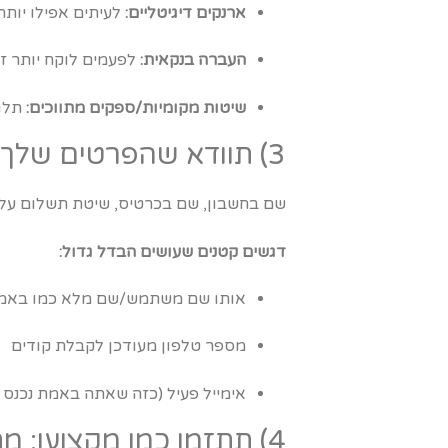
ארנקים דיגיטליים:
לעיתים אפילו יותר
העברה בנקאית:
לפעמים לוקח יותר זמ
שיטות מקומיות/ספקים מתווכים:
תלוי
3) תוודא שהפרטים שלך עקביים (כן, זה משנה)
שם בחשבון, שם בכרטיס, שיטת תשלום על ש
דגשים קטנים שעושים הבדל גדול:
אותו שם משתמש/שם מלא כמו באמ
מספר טלפון מעודכן לקבלת קודים
אימייל פעיל (כזה שאתה באמת נכנס אליו, לא אח
4) תתזמן כמו מקצוען: מתי הכי “זורם”?