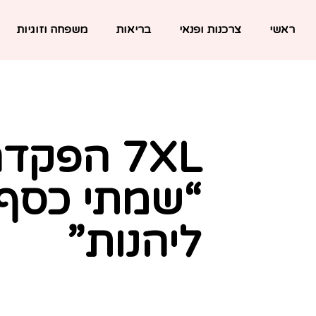
ראשי
צרכנות ופנאי
בריאות
משפחה וזוגיות
7XL הפק
“שמתי כסף”
ליהנות”