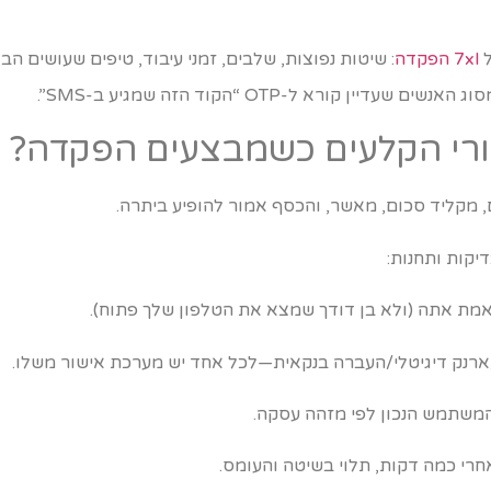
ל
7xl הפקדה
: שיטות נפוצות, שלבים, זמני עיבוד, טיפים שעושים הב
ן קורא ל-OTP “הקוד הזה שמגיע ב-SMS”.
רי הקלעים כשמבצעים הפקדה?
 מקליד סכום, מאשר, והכסף אמור להופיע ביתרה.
קות ותחנות:
מת אתה (ולא בן דודך שמצא את הטלפון שלך פתוח).
רנק דיגיטלי/העברה בנקאית—לכל אחד יש מערכת אישור משלו.
המשתמש הנכון לפי מזהה עסקה.
חרי כמה דקות, תלוי בשיטה והעומס.