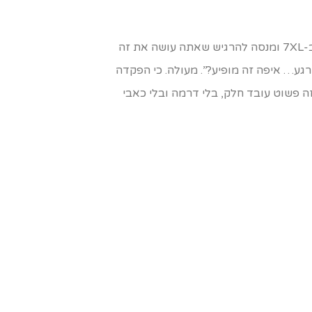
אם הגעת לכאן, יש סיכוי טוב שאתה בא אחת משתי נקודות בזמן: או שאתה רגע לפני ההפקדה הראשונה שלך ב-7XL ומנסה להרגיש שאתה עושה את זה
גע… איפה זה מופיע?”. מעולה. כי הפקדה
זה פשוט עובד חלק, בלי דרמה ובלי כאבי