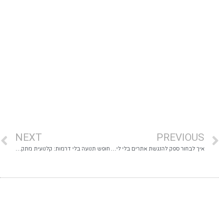
NEXT
PREVIOUS
איך לבחור ספק להנגשת אתרים בלי ליפול על “נעשה לך וי על זה” ב-10 דקות
חופש תנועה בלי דרמות: קלנועית מתקפלת קלת משקל שמשנה את היום שלך