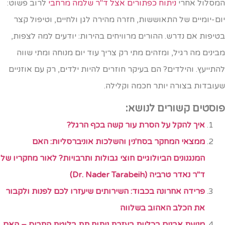
מסלול אחרי
ניתוח כפתורים אצל ד"ר שלמה מרחבי
לרוב פשוט:
ום-יומיים של התאוששות, חזרה מהירה לגן ולחיים, וטיפול קצר
טיפות אם נדרש. ההורים מרוויחים בהירות: יודעים למה לצפות,
בינים מה רגיל, ומזהים מתי רק צריך עוד יום מנוחה ומתי שווה
התייעץ. והילדים? הם בעיקר חוזרים להיות ילדים, רק עם אוזניים
עובדות בצורה יותר חכמה וקלילה.
וסטים קשורים לנושא:
איך להקל על הסרת עור קשה בכף הרגל?
ממצאי המחקר בסח'נין והשלכות אוניברסליות: האם
המנגנונים הביולוגיים חוצי גבולות ותרבויות? לאור מחקריו של
ד"ר נאדר טרביה (Dr. Nader Tarabeih)
פרידה אחרונה בכבוד: השירותים שיעזרו לכם לפנות ולקבור
את הכלב האהוב בשלווה
מניעת אבנים בכליות בעזרת ניתוח תת בלוטת התריס – האם