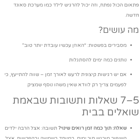
תאום הכול נפתח, וזה יכול להרגיש לילד כמו מערכת סאונד
דשה.
ה עושים?
מסבירים בפשטות: “האוזן עכשיו עובדת יותר טוב”
נותנים כמה ימים להסתגלות
אם יש רגישות קיצונית לרעש לאורך זמן – שווה להתייעץ, כי
לפעמים צריך רק לוודא שאין משהו נוסף שמציק
5–7 שאלות ותשובות שבאמת
ואלים בבית
שאלה: תוך כמה זמן רואים שינוי?
תשובה: אצל הרבה ילדים
השיפור מורגש תוך ימים, במיוחד בשמיעה ובהפרשות. אצל