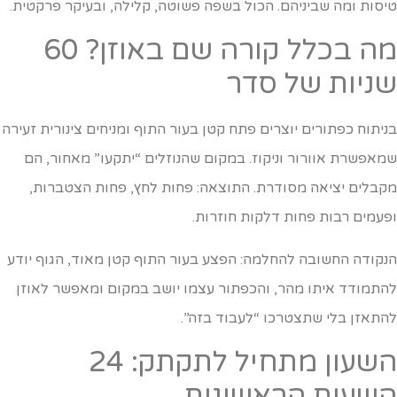
יסות ומה שביניהם. הכול בשפה פשוטה, קלילה, ובעיקר פרקטית.
מה בכלל קורה שם באוזן? 60
ניות של סדר
ניתוח כפתורים יוצרים פתח קטן בעור התוף ומניחים צינורית זעירה
מאפשרת אוורור וניקוז. במקום שהנוזלים “יתקעו” מאחור, הם
קבלים יציאה מסודרת. התוצאה: פחות לחץ, פחות הצטברות,
פעמים רבות פחות דלקות חוזרות.
נקודה החשובה להחלמה: הפצע בעור התוף קטן מאוד, הגוף יודע
התמודד איתו מהר, והכפתור עצמו יושב במקום ומאפשר לאוזן
התאזן בלי שתצטרכו “לעבוד בזה”.
השעון מתחיל לתקתק: 24
שעות הראשונות