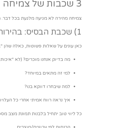
3 שכבות של צמיחה מואצת (כן, יש סדר. לא, לא מתחילים מהלוגו)
צמיחה מהירה לא מגיעה מלגעת בכל דבר. הי
1) שכבת הבסיס: בהירות עסקית ומספרים שלא מפחידים
כאן עונים על שאלות פשוטות, כאלה שהן “ב
מה בדיוק אנחנו מוכרים? (לא “איכות 
למי זה מתאים במיוחד?
למה שיבחרו דווקא בנו?
איך נראה רווח אמיתי אחרי כל העלויו
כל ליווי טוב יתחיל בלבנות תמונת מצב מספר
הכנסות לפי ערוצים/מוצרים