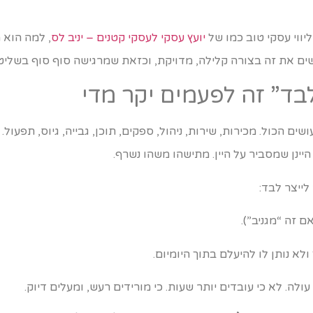
ווי עסקי טוב כמו של
יועץ עסקי לעסקי קטנים – יניב לס
, למה הוא מ
שים את זה בצורה קלילה, מדויקת, וכזאת שמרגישה סוף סוף בשליט
“לבד” זה לפעמים יקר מדי
שים הכול. מכירות, שירות, ניהול, ספקים, תוכן, גבייה, גיוס, תפע
יינן שמסביר על היין. מתישהו משהו נשרף.
לייצר לבד:
ם זה “מגניב”).
א נותן לו להיעלם בתוך היומיום.
לה. לא כי עובדים יותר שעות. כי מורידים רעש, ומעלים דיוק.