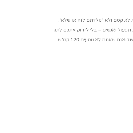
 לא קסם ולא “נולדתם לזה או שלא”.
, תפעול ואנשים – בלי לזרוק אתכם לתוך
מערבולת של משימות. במילים אחרות: אתם נשארים המנוע, היועץ/המלווה הופך להיות מערכת הניווט הפנימית שדואגת שאתם לא נוסעים 120 קמ״ש