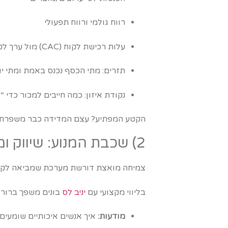
רווח גולמי ורווח תפעולי
עלות רכישת לקוח (CAC) מול ערך לקוח (LTV)
תזרים: מתי הכסף נכנס באמת ומתי יו
נקודת איזון: כמה חייבים למכור כדי 
הקטע המפתיע? עצם המדידה כבר משפרת תו
2) שכבת המנוע: שיווק ומכירות שמייצרים זרימה, לא דרמה
צמיחה מואצת דורשת מערכת שמביאה לקוחו
בליווי מקצועי עם
יניב לס
בונים משפך ברור:
מודעות:
איך אנשים איכותיים שומעים