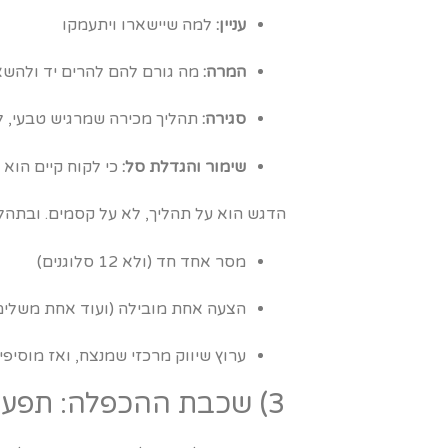
עניין:
למה שיישארו ויתעמקו
המרה:
מה גורם להם להרים יד ולהשא
סגירה:
תהליך מכירה שמרגיש טבעי, ל
שימור והגדלת סל:
כי לקוח קיים הוא 
הדגש הוא על תהליך, לא על קסמים. ובתהליך
מסר אחד חד (ולא 12 סלוגנים)
הצעה אחת מובילה (ועוד אחת משלימה
ערוץ שיווק מרכזי שמנצח, ואז מוסיפי
3) שכבת ההכפלה: תפעול, צוות ומערכות שעוזרות לכם לגדול בלי להתפרק