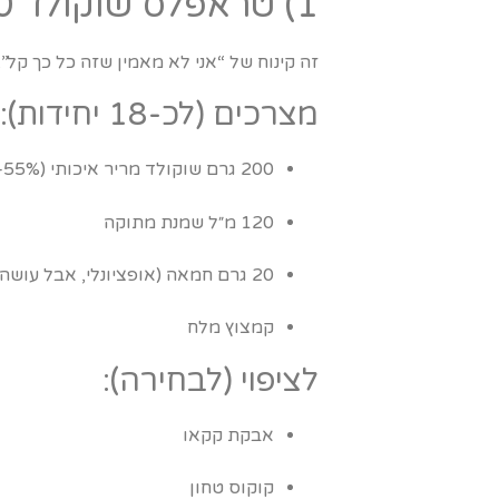
1) טראפלס שוקולד 10 דקות – הקינוח שמעלים מהר יותר מהמתנות
זה קינוח של “אני לא מאמין שזה כל כך קל
מצרכים (לכ-18 יחידות):
200 גרם שוקולד מריר איכותי (55%–70%)
120 מ״ל שמנת מתוקה
20 גרם חמאה (אופציונלי, אבל עושה מרקם חלומי)
קמצוץ מלח
לציפוי (לבחירה):
אבקת קקאו
קוקוס טחון