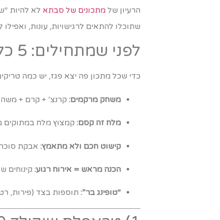
הרעיון של
מתכונים של סבתא
לא להיות “שפ
שתוכלו להתאים לרגישויות, עונות, ואפילו
לפני שמתחילים: 5 כללי זהב למתוקים שמנצחים כל חגיגה
כדי שכל מתכון פה יצא פגז, יש כמה טריקי
משחק מרקמים:
קרנצ’ + קרם + משהו 
מלח זה קסם:
קמצוץ מלח במתוקים מח
קישוט חכם ולא מתאמץ:
אבקת סוכר, 
הכנה מראש = אירוח רגוע:
קינוחים שא
“טופינג בר”:
תוספות בצד (פירות, רטב