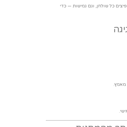
יצים כל שולחן, וגם גמישות — כדי
 מאמץ.
שי.