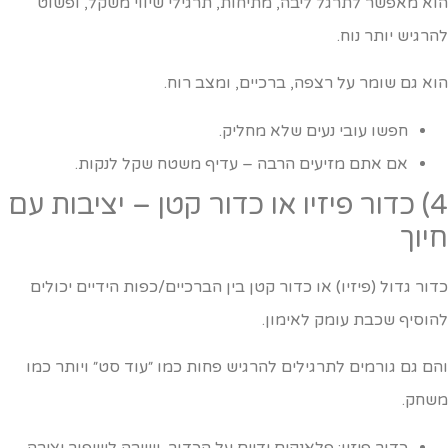
וא מאפשר לתרגל ליבה, מתיחות, תרגילי שיווי משקל, ופשוט
הרגיש יותר נוח.
וא גם שומר על רצפה, ברכיים, ומצב רוח.
חפשו עובי נעים שלא מחליק.
אם אתם מזיעים הרבה – עדיף משטח שקל לנקות.
4) כדור פיזיו או כדור קטן – יציבות עם
יוך
דור גדול (פיזיו) או כדור קטן בין הברכיים/כפות הידיים יכולים
הוסיף שכבת עומק לאימון.
הם גם גורמים לתרגילים להרגיש פחות כמו ״עוד סט״ ויותר כמו
שחק.
כדור פיזיו: פלאנקים ידיים על הכדור, ישיבה לשיפור יציבה,