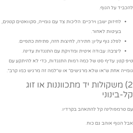
הכביד על הגוף.
לחיזוק ישבן וירכיים: הליכות צד עם גומייה, סקוואטים קטנים,
בעיטות לאחור.
לפלג גוף עליון: חתירה, לחיצות חזה, פתיחת כתפיים.
ליציבה: עבודה איטית ומדויקת עם התנגדות עדינה.
יפ קטן: עדיף סט של כמה רמות התנגדות, כדי לא להיתקע עם
ומייה אחת ש״או שלא מרגישים״ או ש״למה זה מרגיש כמו קרב״.
2) משקולות יד מתכווננות או זוג
ל-בינוני
ם טרמפולינה קל להתאהב בקרדיו.
בל הגוף אוהב גם כוח.