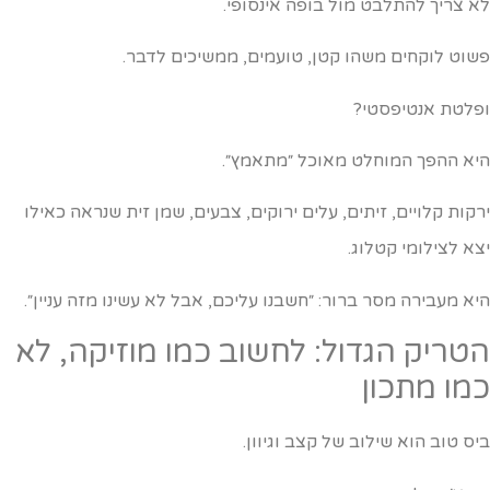
א צריך להתלבט מול בופה אינסופי.
שוט לוקחים משהו קטן, טועמים, ממשיכים לדבר.
פלטת אנטיפסטי?
יא ההפך המוחלט מאוכל ״מתאמץ״.
רקות קלויים, זיתים, עלים ירוקים, צבעים, שמן זית שנראה כאילו
צא לצילומי קטלוג.
יא מעבירה מסר ברור: ״חשבנו עליכם, אבל לא עשינו מזה עניין״.
טריק הגדול: לחשוב כמו מוזיקה, לא
מו מתכון
יס טוב הוא שילוב של קצב וגיוון.