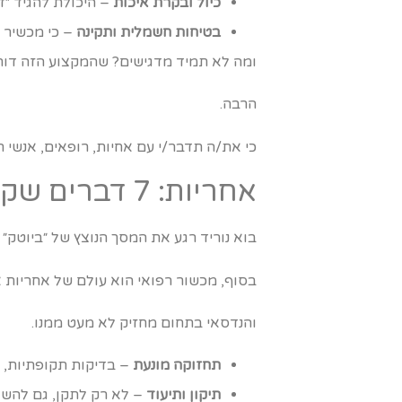
כיול ובקרת איכות
– היכולת להגיד ״זה
בטיחות חשמלית ותקינה
– כי מכשיר 
ומה לא תמיד מדגישים? שהמקצוע הזה דור
הרבה.
כי את/ה תדבר/י עם אחיות, רופאים, אנשי רכש, IT, ספקים, מעבדות, ומישהו אחד שתמיד ישאל ״אבל למה זה לא עובד
אחריות: 7 דברים שקורים מאחורי הקלעים (והם ממש לא קטנים)
בוא נוריד רגע את המסך הנוצץ של ״ביוטק״ ו
בסוף, מכשור רפואי הוא עולם של אחריות א
והנדסאי בתחום מחזיק לא מעט ממנו.
תחזוקה מונעת
– בדיקות תקופתיות, הח
תיקון ותיעוד
– לא רק לתקן, גם להשאי