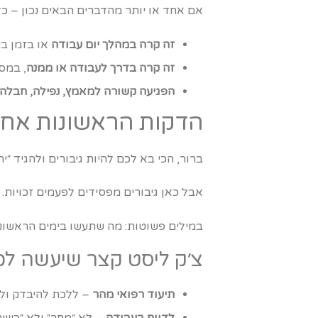
אם אחד או יותר מהדברים הבאים נכון – כד
זה קרה במהלך יום עבודה
או בזמן ב
זה קרה בדרך לעבודה או ממנה
, במסל
הפגיעה קשורה למאמץ, נפילה, חבלה 
הדקות הראשונות אחרי
ברור, הכי בא לכם להיות גיבורים ולהגיד ״יה
אבל כאן גיבורים מפסידים לפעמים זכויות.
במילים פשוטות: מה שתעשו בימים הראשונים
צ׳ק ליסט קצר שיעשה לכ
תיעוד רפואי מהר
– ללכת להיבדק ולו
לדווח בעבודה
– לא ״מחר״ ולא ״כשית