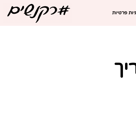
יות פרטיות
יך