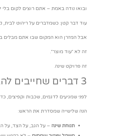
ובואו נודה באמת – אתם רוצים לקום בלי ל
עוד דבר קטן: כשמדברים על ריהוט לבית, 
אבל המזרן הוא המקום שבו אתם מבלים בע
זה לא ״עוד מוצר״.
זה פרויקט שינה.
3 דברים שחייבים להבין על הגוף שלכם לפני שמדברים על מותגים
לפני שמגיעים לדגמים, שכבות וקפיצים, כד
הנה שלישייה שמסדרת את הראש:
תנוחת שינה
– על הגב, על הצד, על הב
משקל ופיזור עומסים
– לא בקטע שיפו