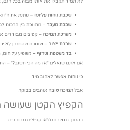
לא תמיד תקבלו את אותו מבנה בכל דגם, א
שכבת נוחות עליונה
– נותנת את ה״ווא
שכבת מעבר
– מתווכת בין הרכות למע
מערכת תמיכה
– קפיצים מבודדים או 
שכבת ייצוב
– שומרת שהמזרן לא ירגי
בד מעטפת ונידוף
– משפיע על חום, ת
אם אתם שואלים ״אז מה הכי חשוב?״ – התמ
כי נוחות אפשר לאהוב מיד.
אבל תמיכה טובה אוהבים בבוקר.
הקפיץ הקטן שעושה ר
בהמון דגמים תמצאו קפיצים מבודדים.