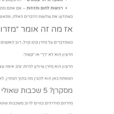
רגישות לחום ותזוזות
– אם אתם מתחממ
כשתדעו את שלושת הדברים האלה, פתאום הה
אז מה זה אומר ״מזרון 
כשמדברים על מזרן קינג קויל, רוב האנשים
הרעיון הוא לא ״רך״ או ״קשה״.
הרעיון הוא מזרן שיודע להיות יציב איפה ש
המפתח כאן הוא להבין מה בתוך המזרן, לא 
מסקרן? 5 שכבות שאולי מסתתרות לכם מתחת לסדין
מזרנים מודרניים בנויים לרוב משכבות שונו