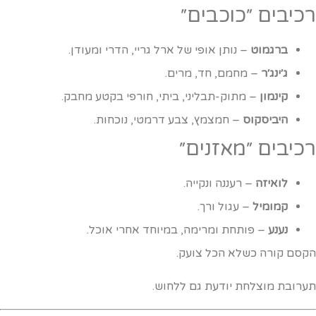
כיבים ״כוכבים״
ברגמוט
– נותן אופי של ארל גריי, הדרי ומעודן.
ג׳ינג׳ר
– מחמם, חד, מרים.
קינמון
– מתוק-תבליני, ביתי, חורפי בקטע מחבק.
היביסקוס
– חמצמץ, צבע דרמטי, נוכחות.
כיבים ״מאזנים״
לואיזה
– רעננה ונקייה.
קמומיל
– עגול ורך.
נענע
– פותחת ומרימה, במיוחד אחרי אוכל.
קסם קורה כשלא הכל צועק.
ערובת מוצלחת יודעת גם ללחוש.