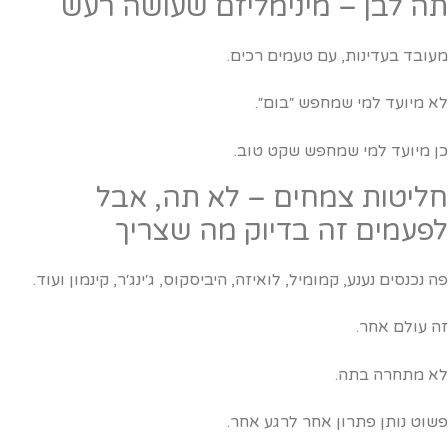
ה לבן – מינימליזם שעושה רעש
עובד בעדינות, עם טעמים רכים.
א מיועד למי שמחפש ״בום״.
ן מיועד למי שמחפש שקט טוב.
ליטות צמחים – לא תה, אבל
פעמים זה בדיוק מה שצריך
ה נכנסים נענע, קמומיל, לואיזה, היביסקוס, ג׳ינג׳ר, קינמון ועוד.
ה עולם אחר.
א מתחרה בתה.
שוט נותן פתרון אחר לרגע אחר.