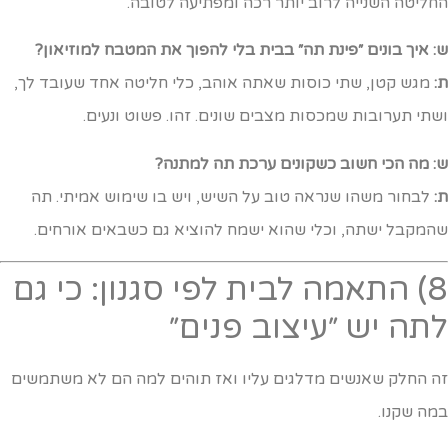
חליטה השנייה לרוב יותר רכה ומפתיעה לטובה.
: איך בונים ״פינת תה״ בבית בלי להפוך את המטבח למוזיאון?
:
מגש קטן, שתי כוסות שאתה אוהב, כלי חליטה אחד שעובד לך,
שתי תערובות שמכסות מצבים שונים. זהו. פשוט ונעים.
: מה הכי חשוב כשקונים ערכת תה למתנה?
:
לבחור משהו שנראה טוב על השיש, ויש בו שימוש אמיתי. תה
המקבל ישתה, וכלי שהוא ישמח להוציא גם כשבאים אורחים.
8) התאמה לבית לפי סגנון: כי גם
תה יש ״עיצוב פנים״
ה החלק שאנשים מדלגים עליו ואז תוהים למה הם לא משתמשים
מה שקנו.