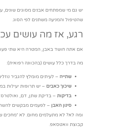
יש גם מי שמפתחים אבנים מסוגים שונים, עם 
שהטיפול והמניעה משתנים לפי הסוג.
רגע, אז מה עושים עכש
אם אתה חושד באבן, המטרה היא שתי פעולו
מה בדרך כלל עושים (בהכוונה רפואית):
שתייה
– לעיתים מומלץ להגביר נוזלי
שיכוך כאבים
– יש תרופות יעילות במ
בדיקות
– בדיקת שתן, דם, ואולטרסאונד או CT
סינון האבן
– לפעמים מבקשים להשתין 
ומה לא? לא מתעלמים מחום. לא ״מחכים שזה 
קבוצת וואטסאפ.