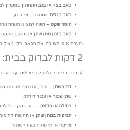
כאב בצד או בגב התחתון
שמקרין למ
כאב בגלים
שמתגבר ואז נרגע
חוסר שקט
– קשה למצוא תנוחה נוחה
כאב בזמן מתן שתן
אם האבן מתקרבת
והערת אופי חשובה: אם הכאב ״רק״ מציק ולא
2 דקות לבדוק בבית: אילו תסמינים מתלווים כדאי לשים לב אליהם?
אבנים בכליות יכולות להביא איתן עוד אור
דם בשתן
– ורוד, אדמדם או חום-חל
שתן עכור או עם ריח חזק
בחילה או הקאה
– כאב חזק יכול להפ
תכיפות במתן שתן
או תחושת דחיפות
צריבה
או אי נוחות בעת השתנה