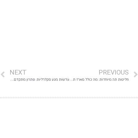
NEXT
PREVIOUS
חליטות תה מיוחדות: מה כולל מארז תה זה ולמי הוא מתאים
עדשות מגע סקלרליות: פתרון מתקדם לקרטוקונוס ויובש קשה