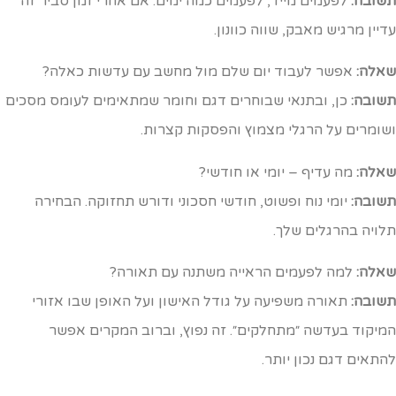
שובה:
לפעמים מייד, לפעמים כמה ימים. אם אחרי זמן סביר זה
דיין מרגיש מאבק, שווה כוונון.
אלה:
אפשר לעבוד יום שלם מול מחשב עם עדשות כאלה?
שובה:
כן, ובתנאי שבוחרים דגם וחומר שמתאימים לעומס מסכים
שומרים על הרגלי מצמוץ והפסקות קצרות.
אלה:
מה עדיף – יומי או חודשי?
שובה:
יומי נוח ופשוט, חודשי חסכוני ודורש תחזוקה. הבחירה
לויה בהרגלים שלך.
אלה:
למה לפעמים הראייה משתנה עם תאורה?
שובה:
תאורה משפיעה על גודל האישון ועל האופן שבו אזורי
מיקוד בעדשה ״מתחלקים״. זה נפוץ, וברוב המקרים אפשר
התאים דגם נכון יותר.