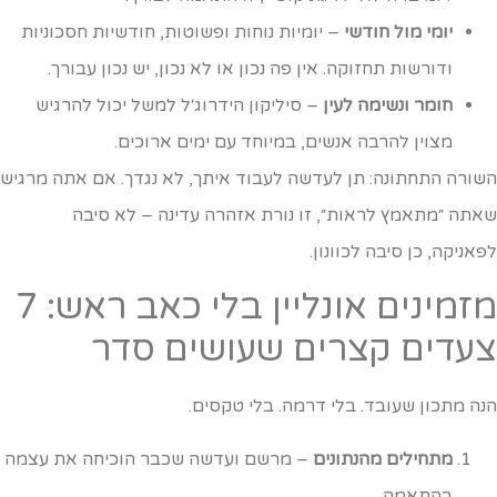
יומי מול חודשי
– יומיות נוחות ופשוטות, חודשיות חסכוניות
ודורשות תחזוקה. אין פה נכון או לא נכון, יש נכון עבורך.
חומר ונשימה לעין
– סיליקון הידרוג׳ל למשל יכול להרגיש
מצוין להרבה אנשים, במיוחד עם ימים ארוכים.
שורה התחתונה: תן לעדשה לעבוד איתך, לא נגדך. אם אתה מרגיש
אתה ״מתאמץ לראות״, זו נורת אזהרה עדינה – לא סיבה
פאניקה, כן סיבה לכוונון.
מזמינים אונליין בלי כאב ראש: 7
עדים קצרים שעושים סדר
נה מתכון שעובד. בלי דרמה. בלי טקסים.
מתחילים מהנתונים
– מרשם ועדשה שכבר הוכיחה את עצמה
בהתאמה.