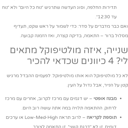
תדירות החלפה, וסוג העדשה שתרגיש ״נוח כל היום״ ולא ״נוח
עד 12:30״.
אם כבר מדברים על סדר: כדי לשמור על ראש שקט, תעדיף
סלול ברור – התאמה, בדיקה קצרה, ואז הזמנה קבועה.
נייה, איזה מולטיפוקל מתאים
4 כיוונים שכדאי להכיר
א כל מולטיפוקל הוא אותו מולטיפוקל. לפעמים ההבדל מרגיש
טן על הנייר, אבל גדול על העין.
מבנה אופטי
– יש דגמים עם מרכז לקרוב, אחרים עם מרכז
לרחוק. ההתאמה תלויה במה אתה עושה רוב היום.
תוספת לקריאה
– לרוב תראה Low-Med-High או ערכים
דומים. זו לא ״דרגת קושי״, זו התאמה לצורך.