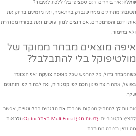
אלה:
איך בוחרים דגם ספציפי בלי ללכת לאיבוד?
שובה:
מתחילים ממה שנבדק בהתאמה, ואז מזמינים בדיוק את
ותו דגם והפרמטרים. אם רוצים לגוון, עושים זאת בצורה מסודרת
לא בהימור.
יפה מוצאים מבחר ממוקד של
ולטיפוקל בלי להתבלבל?
שהמבחר גדול, קל להרגיש שכל קופסה צועקת ״אני הנכונה״.
פועל, אתה רוצה סינון חכם לפי קטגוריה, ואז לבחור לפי הנתונים
לך.
ם נוח לך להתחיל ממקום שמרכז את הדגמים הרלוונטיים, אפשר
הציץ בקטגוריית
עדשות מגע MultiFocal באתר iOptix
ולראות
ה זמין בצורה מסודרת.