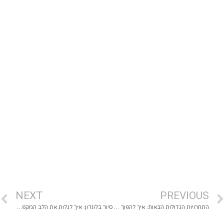
NEXT
PREVIOUS
התחרויות הגדולות הבאות: איך להפוך את עצמכם למנצחים עם קורס מקצועי שיציף את ההכנות שלכם לשחק
סיור בלונדון: איך לגלות את הלב המקפץ של העיר שכולם מדברים עליה?