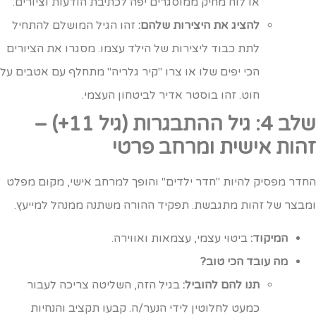
או לוח מחיק ממוסגרים יפה לכתיבת הודעות וציורים.
להציג את היצירות שלהם:
זהו הגיל המושלם להתחיל
לתת כבוד ליצירות של הילד עצמו. מסגרו את הציורים
הכי יפים שלו או צרו "קיר גלריה" מתחלף עם אטבים על
חוט. זהו בוסטר אדיר לביטחון העצמי.
שלב 4: גיל ההתבגרות (גיל 11+) –
הות אישית ומרחב פרטי
חדר מפסיק להיות "חדר ילדים" והופך למרחב אישי, מקום מפלט
מבצר של זהות מתגבשת. תפקיד ההורה משתנה ממנהל למייעץ.
המיקוד:
ביטוי עצמי, עצמאות ואווירה.
מה עובד הכי טוב?
תנו להם להוביל:
בגיל הזה, השליטה צריכה לעבור
כמעט לחלוטין לידי הנער/ה. קבעו תקציב והנחיות