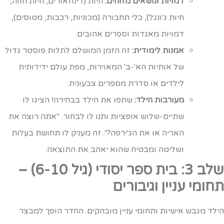
דמויות ונושאים מזוהים:
חיות (דינוזאורים, חיות חווה,
חיות ג'ונגל), כלי תחבורה (מכוניות, רכבות, מטוסים),
דמויות מאגדות וספרים אהובים.
אמנות לימודית:
זה הזמן המושלם לתלות פוסטר גדול
של אותיות הא'-ב' המאוירות, מפת עולם ידידותית
לילדים או סדרת מספרים צבעונית.
מעורבות הילד:
שתפו את הילד בבחירה! הציגו לו
שתיים-שלוש אופציות ותנו לו לבחור. "אתה רוצה את
האריה או את הג'ירפה?". זה מעניק לו תחושת בעלות
ושליטה ומבטיח שהוא יאהב את התוצאה.
שלב 3: בית ספר יסודי (גיל 6-10) –
חומי עניין וגיבורים
ילד מגבש אישיות ותחומי עניין מובהקים. החדר הופך למבצר