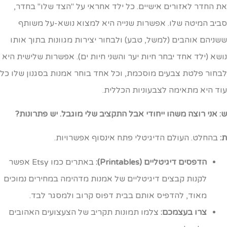
ת החדר לאזורים אישיים. כל ילד אחראי על "הצד שלו" בחדר,
ביב המיטה שלו. אפשרות שנייה היא למצוא נושא-על משותף
שניהם אוהבים (למשל, טבע) ולבחור יצירות מגוונות בתוך אותו
ושא (ילד אחד יבחר חיות יער והשני חיות ים). אפשרות שלישית היא
בחור פלטת צבעים מוסכמת, וכל אחד בוחר אמנות בסגנון שלו כל
וד היא מתאימה לצבעוניות הכללית.
: אני רוצה משהו ייחודי אבל התקציב שלי מוגבל. יש פתרונות?
:
בהחלט. העולם הדיגיטלי פתח אינסוף אפשרויות.
הדפסים דיגיטליים (Printables):
באתרים כמו Etsy אפשר
לקנות קבצים דיגיטליים של אמנות מדהימה במחירים נמוכים
מאוד, להדפיס אותם בבית דפוס קרוב ולמסגר לבד.
צרו בעצמכם:
צלמו תמונות תקריב של הצעצועים האהובים