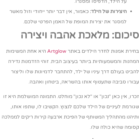
על הילד, הדפיסו ומסגרו.
היצירות של הילד:
כאמור, אין דבר יותר ייחודי וזול מאשר
למסגר את יצירות המופת של האמן הפרטי שלכם.
יכום: מלאכת אהבה ויצירה
חירת אמנות לחדר הילדים באתר
Artglow
היא אחת המשימות
מהנות והמשמעותיות ביותר בעיצוב הבית. זוהי הזדמנות נדירה
הביט בעולם דרך עיניו של ילד, להתחבר לדמיונות שלו וליצור
בורו סביבה שתעטוף אותו בהשראה, ביטחון ואהבה.
כרו, אין כאן "נכון" או "לא נכון" מוחלט. התמונה המושלמת היא זו
גורמת לעיניים של הילד שלכם לנצוץ. הקשיבו לו, שתפו אותו,
תיהנו מהתהליך המשותף של הפיכת ארבעה קירות ריקים לממלכה
סומה שהיא כולה שלו.