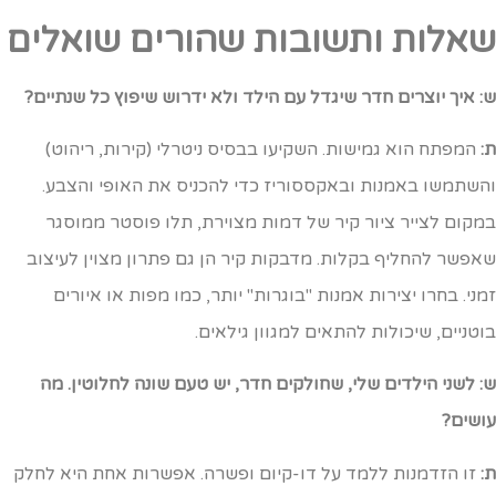
אלות ותשובות שהורים שואלים
: איך יוצרים חדר שיגדל עם הילד ולא ידרוש שיפוץ כל שנתיים?
:
המפתח הוא גמישות. השקיעו בבסיס ניטרלי (קירות, ריהוט)
השתמשו באמנות ובאקססוריז כדי להכניס את האופי והצבע.
מקום לצייר ציור קיר של דמות מצוירת, תלו פוסטר ממוסגר
אפשר להחליף בקלות. מדבקות קיר הן גם פתרון מצוין לעיצוב
מני. בחרו יצירות אמנות "בוגרות" יותר, כמו מפות או איורים
וטניים, שיכולות להתאים למגוון גילאים.
: לשני הילדים שלי, שחולקים חדר, יש טעם שונה לחלוטין. מה
ושים?
:
זו הזדמנות ללמד על דו-קיום ופשרה. אפשרות אחת היא לחלק