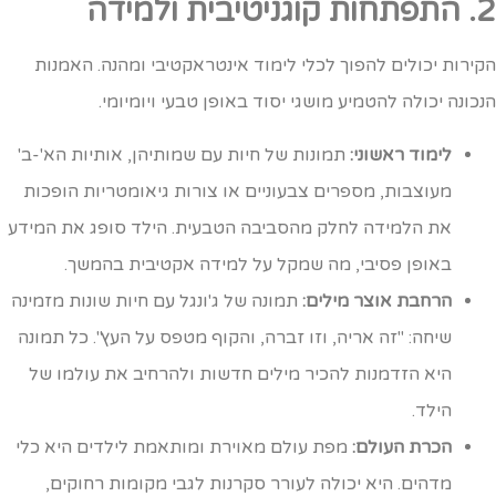
 קוגניטיבית ולמידה
קירות יכולים להפוך לכלי לימוד אינטראקטיבי ומהנה. האמנות
נכונה יכולה להטמיע מושגי יסוד באופן טבעי ויומיומי.
לימוד ראשוני:
תמונות של חיות עם שמותיהן, אותיות הא'-ב'
מעוצבות, מספרים צבעוניים או צורות גיאומטריות הופכות
את הלמידה לחלק מהסביבה הטבעית. הילד סופג את המידע
באופן פסיבי, מה שמקל על למידה אקטיבית בהמשך.
הרחבת אוצר מילים:
תמונה של ג'ונגל עם חיות שונות מזמינה
שיחה: "זה אריה, וזו זברה, והקוף מטפס על העץ". כל תמונה
היא הזדמנות להכיר מילים חדשות ולהרחיב את עולמו של
הילד.
הכרת העולם:
מפת עולם מאוירת ומותאמת לילדים היא כלי
מדהים. היא יכולה לעורר סקרנות לגבי מקומות רחוקים,