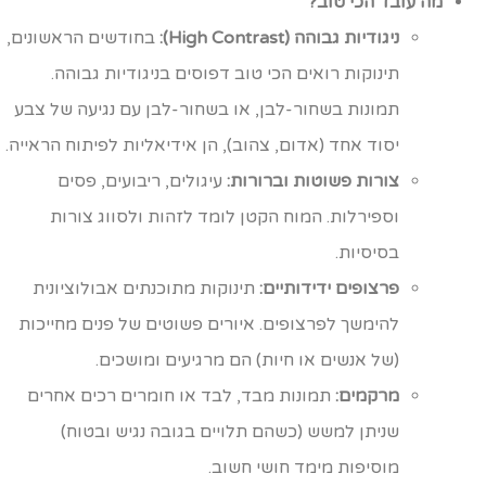
מה עובד הכי טוב?
ניגודיות גבוהה (High Contrast):
בחודשים הראשונים,
תינוקות רואים הכי טוב דפוסים בניגודיות גבוהה.
תמונות בשחור-לבן, או בשחור-לבן עם נגיעה של צבע
יסוד אחד (אדום, צהוב), הן אידיאליות לפיתוח הראייה.
צורות פשוטות וברורות:
עיגולים, ריבועים, פסים
וספירלות. המוח הקטן לומד לזהות ולסווג צורות
בסיסיות.
פרצופים ידידותיים:
תינוקות מתוכנתים אבולוציונית
להימשך לפרצופים. איורים פשוטים של פנים מחייכות
(של אנשים או חיות) הם מרגיעים ומושכים.
מרקמים:
תמונות מבד, לבד או חומרים רכים אחרים
שניתן למשש (כשהם תלויים בגובה נגיש ובטוח)
מוסיפות מימד חושי חשוב.