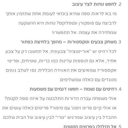
לחפש נוחות לצד עיצוב
מי בא לראות ספה שהיא בונזאי לעומת אחת שתזמין אותך
לרביצה עם פופקורן ונטפליקס? נוחות היא ההשקעה
שמחזירה את עצמה. אל תתפשרו!
משחק צבעים וטקסטורות – מהפך בלחיצת כפתור
לכל רהיט יש "אוריינטציה" צבעונית. אל תחשבו רק על צבע
אחיד, אלא גם תוספות עדינות כמו כריות, שטיחים, ופריטי
אקססוריז שמאיצים את האווירה הכללית. נסו לשלב גוונים
מנוגדים עם כאלה שמשלימים.
רהיטים עם נשמה – חפשו דגמים עם משמעות
אולי משפחה עברה הדורות התלבטה על איזה ספה לקנות?
או אולי קיים פריט וינטג' עם סיפור? פריטים כאלה עושים את
ההבדל בין עיצוב שמרגיש "גנרי" לבין עיצוב של הבית שלכם.
אל תזלזלו בפרטים הקטנים