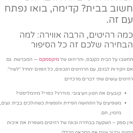
שוב בבית? קדימה, בואו נפתח
ם זה.
מה רהיטים, הרבה אווירה: למה
בחירה שלכם זה כל הסיפור
חשבו על הבית כקנבס, והריהוט של
מיקסמקס
— המברשת. גם
ם הקירות לבנים, עם הרהיטים הנכונים, כל הפנים יתחיל "לשיר".
היטים עושים שתי דברים מרכזיים:
קובעים את הטון העיצובי: מודרני? כפרי? מינימליסטי?
משפיעים על התחושה הפיזית והנפשית כשהולכים בבית: נעים,
מזמין, חם.
ין ספק – השקעה בבחירה נכונה של רהיטים משפרת את איכות
חיים וברור שגם את המראה הכללי.