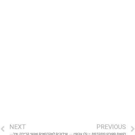
NEXT
PREVIOUS
רפואת ספורט מתקדמת – גלו עכשיו את הפתרונות שישנו לכם את המשחק
שידוכים לאקדמאים ואנשי קריירה: איך למצוא בן או בת זוג שמבינים את העולם שלך?