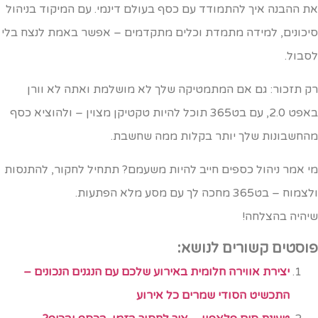
ת ההבנה איך להתמודד עם כסף בעולם דינמי. עם המיקוד בניהול
יכונים, למידה מתמדת וכלים מתקדמים – אפשר באמת לנצח בלי
סבול.
ק תזכור: גם אם המתמטיקה שלך לא מושלמת ואתה לא וורן
באפט 2.0, עם בט365 תוכל להיות טקטיקן מצוין – ולהוציא כסף
החשבונות שלך יותר בקלות ממה שחשבת.
י אמר ניהול כספים חייב להיות משעמם? תתחיל לחקור, להתנסות
מוח – בט365 מחכה לך עם מסע מלא הפתעות.
יהיה בהצלחה!
וסטים קשורים לנושא:
יצירת אווירה חלומית באירוע שלכם עם הנגנים הנכונים –
התכשיט הסודי שמרים כל אירוע