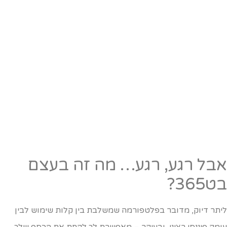
בל רגע, רגע… מה זה בעצם
ט365?
יתר דיוק, מדובר בפלטפורמה שמשלבת בין קלות שימוש לבין
ומק פיננסי רציני, ובעיקר – מאפשרת לך לקחת את הכסף שלך