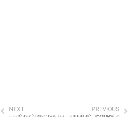
NEXT
PREVIOUS
אסתטיקת חניכיים – למה כולם מדברים על זה, ואיך זה משנה את כל החיוך שלך?
כיצד מכשירי אליפטיקל יכולים לשנות את כל המשחק של האימון שלך: מלא, איכותי – בלי לחנוק את המפרקים