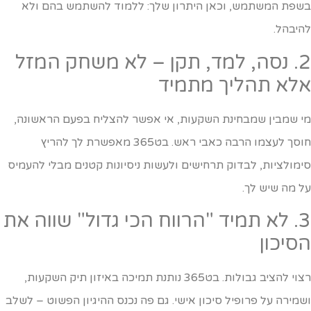
שפת המשתמש, וכאן היתרון שלך: ללמוד להשתמש בהם ולא
היבהל.
2. נסה, למד, תקן – לא משחק המזל
לא תהליך מתמיד
י שמבין שמבחינת השקעות, אי אפשר להצליח בפעם הראשונה,
חוסך לעצמו הרבה כאבי ראש. בט365 מאפשרת לך להריץ
ימולציות, לבדוק תרחישים ולעשות ניסיונות קטנים מבלי להעמיס
ל מה שיש לך.
3. לא תמיד "הרווח הכי גדול" שווה את
סיכון
רצוי להציב גבולות. בט365 נותנת תמיכה באיזון תיק השקעות,
שמירה על פרופיל סיכון אישי. גם פה נכנס ההיגיון הפשוט – לשלב