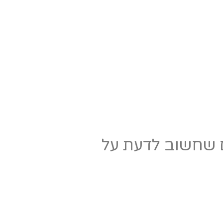
ה עושים החביות למי היין? 5 דברים שחשוב לדעת על