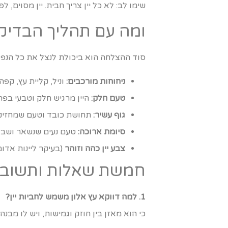
שימו לב: לא כל יין צריך חבית. יין מסוים, 
ומה עם תהליך הבדיקה
סוד ההצלחה הוא ביכולת לנצל את כל הנפלאו
ניחוחות מורכבים:
וניל, קליית עץ, קפה
טעם חלק:
היין מרגיש חלק וטבעי בפה
גוף עשיר:
תחושת כובד וטעם שמחזיקי
סיומת ארוכה:
טעם נעים שנשאר ושבו 
צבע יין כהה וזוהר
(בעיקר ליינות אדו
חמשת שאלות ותשובות 
1. למה דווקא עץ אלון משמש לחביות יין?
כי הוא מאזן בין חוזק וגמישות, ויש לו מב