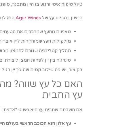
טיול טיפוח איטי ורגוע בו היין מתבגר, סופג
היישון בחביות עץ של
Agur Wines
הוא למע
טאנינים מהעץ שמרככים את הטעמים ב
מולקולות העץ שמוחדרות ליין ויוצרות
תהליך קטליזציה שגורם לחמצון מבוק
סינרגיה בין יין לפחות חמצן ליצירת יצ
בקיצור, יש פה שילוב קסום שהופך יין רגיל ל
עץ החבית
אם חשבתם שחבית עץ היא פשוט "אדנית" ליי
עץ אלון הוא הכוכב הראשי בעולם היין