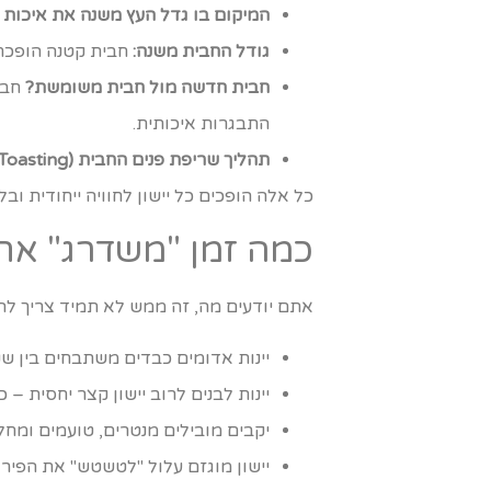
המיקום בו גדל העץ משנה את איכות 
גודל החבית משנה:
חבית קטנה הופכת ל
חבית חדשה מול חבית משומשת?
חבי
התבגרות איכותית.
תהליך שריפת פנים החבית (Toasting):
כל אלה הופכים כל יישון לחוויה ייחודית ובל
כמה זמן "משדרג" את 
אתם יודעים מה, זה ממש לא תמיד צריך להיות
יינות אדומים כבדים משתבחים בין שנה ל-3 שנים בחבית, לפעמי
יינות לבנים לרוב יישון קצר יחסית – 
יקבים מובילים מנטרים, טועמים ומחל
יישון מוגזם עלול "לטשטש" את הפירו