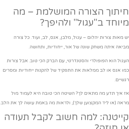
יתוך הצורה המושלמת – מה
יוחד ב"עגול" ולהיפך?
ש מאות צורות יהלום – עגול, מלבן, אגס, לב, ועוד. כל צורה
ביאה איתה משחק שונה של אור, ייחודיות, ותחושה.
עגול הוא הפופולרי והסטנדרטי, עם הברק הכי טוב. אבל צורות
מו אגס או לב ממלאות את התפקיד של להקנות ייחודיות ומסרים
גשיים.
ז איך תדע מה מתאים לך? השיטה הכי טובה היא לעמוד מול
ראה (או ליד המקצוען שלך), ולראות מה באמת עושה לך את הלב.
ייטנה: למה חשוב לקבל תעודה
ו חוזה?