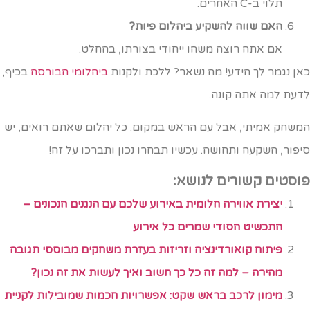
תלוי ב-C האחרים.
האם שווה להשקיע ביהלום פיות?
אם אתה רוצה משהו ייחודי בצורתו, בהחלט.
אן נגמר לך הידע! מה נשאר? ללכת ולקנות
ביהלומי הבורסה
בכיף,
דעת למה אתה קונה.
משחק אמיתי, אבל עם הראש במקום. כל יהלום שאתם רואים, יש
יפור, השקעה ותחושה. עכשיו תבחרו נכון ותברכו על זה!
וסטים קשורים לנושא:
יצירת אווירה חלומית באירוע שלכם עם הנגנים הנכונים –
התכשיט הסודי שמרים כל אירוע
פיתוח קואורדינציה וזריזות בעזרת משחקים מבוססי תגובה
מהירה – למה זה כל כך חשוב ואיך לעשות את זה נכון?
מימון לרכב בראש שקט: אפשרויות חכמות שמובילות לקניית