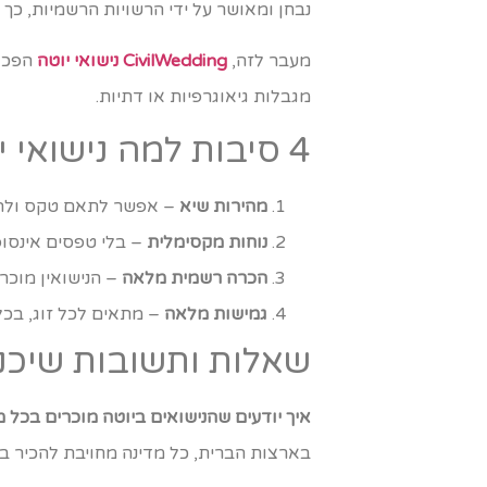
נבחן ומאושר על ידי הרשויות הרשמיות, כ
מעבר לזה,
CivilWedding נישואי יוטה
הפכו 
מגבלות גיאוגרפיות או דתיות.
4 סיבות למה נישואי יוטה הם הבחירה הנכונה בשבילכם
מהירות שיא
– אפשר לתאם טקס ולהשל
נוחות מקסימלית
– בלי טפסים אינסופי
הכרה רשמית מלאה
– הנישואין מוכר
גמישות מלאה
– מתאים לכל זוג, בכל 
שאלות ותשובות שיכנ
איך יודעים שהנישואים ביוטה מוכרים בכל 
בארצות הברית, כל מדינה מחויבת להכיר 