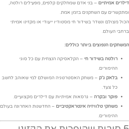
ילרים אמיתיים
– בני אדם שמחלקים קלפים, מפעילים רולטה,
מתקשרים עם השחקנים בזמן אמת.
כול מצולם ונשדר בשידור חי מסטודיו ייעודי או מקזינו אמיתי
רחבי העולם.
משחקים הנפוצים ביותר כוללים:
רולטה בשידור חי
– הקלאסיקה הנצחית עם כל סוגי
ההימורים.
בלאק ג’ק
– משחק האסטרטגיה המושלם למי שאוהב לחשב
כל צעד.
פוקר ובקרה
– גרסאות אמיתיות עם דילרים מקצועיים.
משחקי טלוויזיה אינטראקטיביים
– החדשנות האחרונה בעולם
ההימורים.
5 סיבות שהופכות את הקזינו