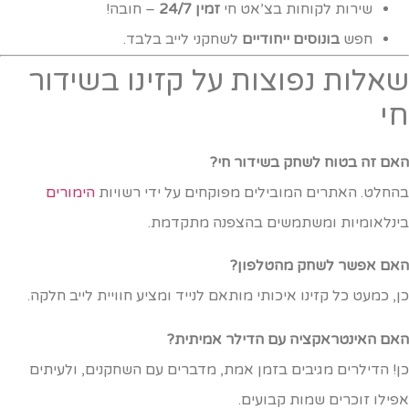
שירות לקוחות בצ’אט חי
זמין 24/7
– חובה!
חפש
בונוסים ייחודיים
לשחקני לייב בלבד.
אלות נפוצות על קזינו בשידור
י
אם זה בטוח לשחק בשידור חי?
החלט. האתרים המובילים מפוקחים על ידי רשויות
הימורים
ינלאומיות ומשתמשים בהצפנה מתקדמת.
אם אפשר לשחק מהטלפון?
ן, כמעט כל קזינו איכותי מותאם לנייד ומציע חוויית לייב חלקה.
אם האינטראקציה עם הדילר אמיתית?
ן! הדילרים מגיבים בזמן אמת, מדברים עם השחקנים, ולעיתים
פילו זוכרים שמות קבועים.