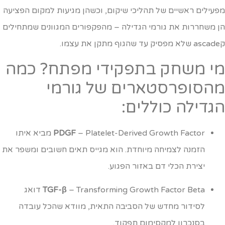
פעילים ראשיים של תהליכי שיקום, וכשהן מגיעות למקום הפציעה
ן משחררות את גורמי הגדילה – מהפקפורים המגוונים שמתחילים
וף מתקן את עצמו.
י משחק בתפקידי מפתח? כמה
הסופרסטארים של גורמי
גדילה כוללים:
PDGF
– Platelet-Derived Growth Factor מביא איתו
הזמנה לצמיחה מיוחדת. הוא מגייס תאים חשובים ומשפר את
יצירת הכלי דם באזור הפגוע.
TGF-β
– Transforming Growth Factor Beta דואג
לסידור מחדש של הסביבה התאית, מוודא שהכל עובדה
בסנכרון למקסימום תפקוד.