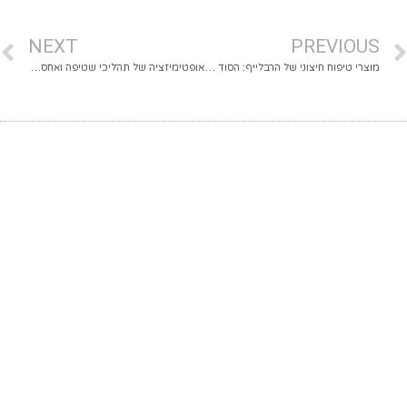
NEXT
PREVIOUS
מוצרי טיפוח חיצוני של הרבלייף: הסוד לעור פנים זוהר ומטופח?
אופטימיזציה של תהליכי שטיפה ואחסון כלי אוכל במוסדות: איך להפוך מטבח מסודר לעסק מנצח?