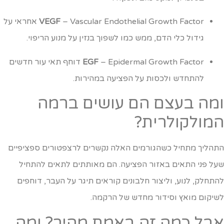
VEGF
– Vascular Endothelial Growth Factor אחראי על
גידול כלי הדם, ממש כמו לשפוך בנזין על מנוע הריפוי.
EGF
– Epidermal Growth Factor דוחף תאי עור חדשים
להתחדש ולכסות על הפציעה במהירות.
מה בעצם הם עושים ברמה
מולקולרית?
תהליך מתחיל כשהגורמים האלה נקשרים לרצפטורים ספציפיים
על פני התאים באזור הפציעה. הם מאותתים לתאים להתחיל
התחלק, לנוע, וליצור חלבונים קוראים תיגר על העבר, דוחפים
שיקום מואץ וסידור מחדש של הרקמה.
בל כמה זה באמת מהיר? ומה