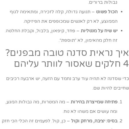
גבולות ברורים.
הכול פשוט
– תנועה גדולה, קלה לזכירה, ומתאימה לגוף
הממוצע, לא רק לאנשים שמכופפים את הפיזיקה.
יש שיח על מנטליות
– פחד, קיפאון, בלבול, וקבלת החלטה.
זה חלק מהאימון, לא ״תוספת״.
יך נראית סדנה טובה מבפנים?
שאסור לוותר עליהם
די שסדנה לא תהיה עוד ערב נחמד עם הזעה, יש ארבעה רכיבים
חייבים להיות שם.
פתיחה שמייצרת בהירות
– מה המטרות, מה גבולות המגע,
ומה עושים אם משהו לא נוח.
בסיס: יציבה, מרחק וקול
– כן, קול. לפעמים זה הכלי הכי חזק