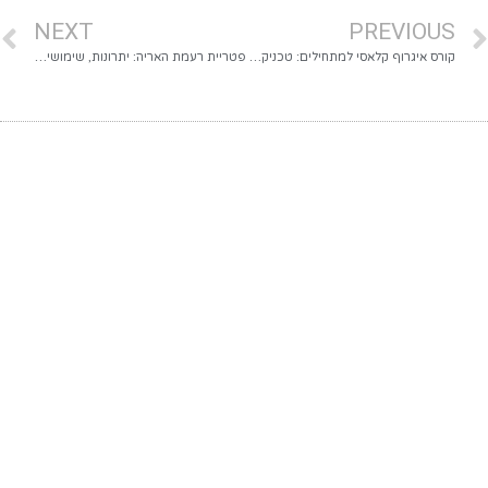
NEXT
PREVIOUS
קורס איגרוף קלאסי למתחילים: טכניקה, כושר וביטחון
פטריית רעמת האריה: יתרונות, שימושים ואיך לבחור מוצר איכותי