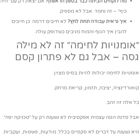
מה לוקחים הביתה כבר בסשן הראשון?
אם יצאת רק עם ״היה
כיף״ – זה נחמד. אבל לא מספיק.
איך נראית עבודה תחת לחץ?
לא חייבים דרמה. כן חייבים
להבין איך הגוף והמוח מגיבים כשדופק עולה.
אומנויות לחימה״ זה לא מילה
סה – אבל גם לא פתרון קסם
ומנויות לחימה יכולות להיות בסיס מצוין.
ואורדינציה, יציבה, תזמון, קריאת מרחק.
ל אלה זה זהב.
בל סדנת הגנה עצמית אפקטיבית לא נשענת רק על ״טכניקה יפה״.
יא נשענת על דברים לא סקסיים בכלל: מודעות, פשטות, ועקביות.